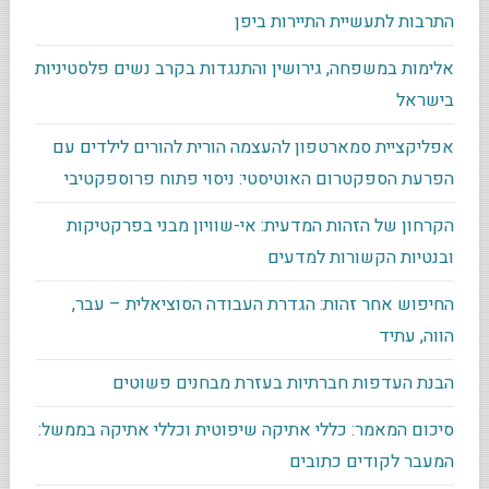
התרבות לתעשיית התיירות ביפן
אלימות במשפחה, גירושין והתנגדות בקרב נשים פלסטיניות
בישראל
אפליקציית סמארטפון להעצמה הורית להורים לילדים עם
הפרעת הספקטרום האוטיסטי: ניסוי פתוח פרוספקטיבי
הקרחון של הזהות המדעית: אי-שוויון מבני בפרקטיקות
ובנטיות הקשורות למדעים
החיפוש אחר זהות: הגדרת העבודה הסוציאלית – עבר,
הווה, עתיד
הבנת העדפות חברתיות בעזרת מבחנים פשוטים
סיכום המאמר: כללי אתיקה שיפוטית וכללי אתיקה בממשל:
המעבר לקודים כתובים