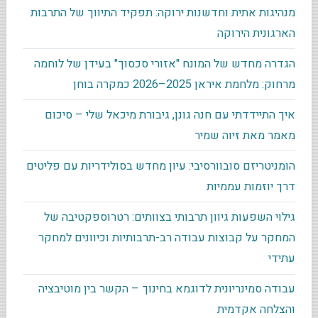
מנהיגות אתית וחדשנות ירוקה: תפקיד התיווך של התרבות
הארגונית הירוקה
הגדרה מחדש של המונח "אזורי סכסוך" בעידן של לוחמה
מרחוק: מלחמת איראן 2025–2026 כמקרה בוחן
איך התיידדתי עם חנה גונן, גיבורת מיכאל שלי – סיכום
מאמר מאת זיוה שמיר
הומניטריזם סובוורסיבי: עיון מחדש בסולידריות עם פליטים
דרך יוזמות עממיות
גילוי השפעות גיוון תרבותי בצוותים: רטרוספקטיבה של
המחקר על קבוצות עבודה רב-תרבותיות וכיוונים למחקר
עתידי
עבודה סמינריונית לדוגמא בחינוך – הקשר בין מוטיבציה
והצלחה אקדמית