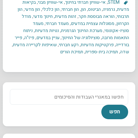
STEM
,
אי-שוויון חברתי בחינוך
,
אי-שוויון מבני
,
בקיאות
מדעית
,
גרמניה
,
הביטוס
,
הון
,
הון חברתי
,
הון כלכלי
,
הון מדעי
,
הון
תרבותי
,
הוראה מבוססת חקר
,
זהות מדעית
,
חינוך מדעי
,
מודל
הקרחון
,
מסוגלות עצמית במדעים
,
מעמד חברתי
,
מעמד
סוציו-אקונומי
,
מערכת החינוך הגרמנית
,
נטיות מדעיות
,
ניתוח
התאמות מרובה
,
סוציולוגיה של החינוך
,
עניין במדעים
,
פיז"ה
,
פייר
בורדייה
,
פרקטיקות מדעיות
,
רקע חברתי
,
שאיפות לקריירה מדעית
,
שדה
,
תמיכה בית-ספרית
,
תמיכת הורים