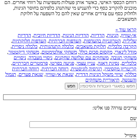
רווחם הכספי האישי, כאשר אותן פעולות משפיעות על רווחי אחרים. הם
מוכנים להקריב כסף כדי להעניש מי שהתנהג כלפיהם בחוסר הגינות,
ולחלוק כסף עם צדדים אחרים שאין להם כל השפעה על חלוקת
המשאבים.
קראו עוד »
אי-שוויון
,
הגינות
,
הדדיות
,
הדדיות הגינות
,
הדדיות חיובית
,
הדדיות
שלילית
,
הטרוגניות בהעדפות
,
העדפות חברתיות
,
העדפות חלוקתיות
,
הקרבה כלכלית
,
חלוקת משאבים
,
כלכלה התנהגותית
,
כלכלה ניסויית
,
מודל לינארי
,
מקסום סכום כולל
,
משחקי אולטימטום
,
משחקי דיקטטור
,
משחקי תגובה
,
משחקים עם שלושה שחקנים
,
ניסויי מעבדה
,
ניסויים
כלכליים
,
נסיגת דאגה
,
עניין עצמי
,
פגיעה בפרטו
,
פרמטרים חברתיים
,
קריטריון מקסימין
,
רגרסיה לוגיסטית
,
רווחה חברתית
,
רווחה חברתית
כוללת
,
שיווי משקל הגינות הדדית
,
שנאת אי-שוויון
,
שנאת פערים
,
תגמול
והענשה
,
תיאוריית משחקים
צריכים עזרה? פנו אלינו:
שם
אימייל