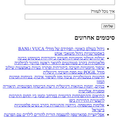
איך נוכל לעזור?
סיכומים אחרונים
ניהול בעולם כאוטי: תפקידם של מודלי VUCA ו-BANI
באסטרטגיות ניהול משאבי אנוש
יעילות ושילוב מיומנויות חשיבה ביקורתית בשימוש בבינה
מלאכותית בקרב סטודנטים לתואר ראשון בחינוך לביולוגיה
שיפור מיומנויות חשיבה ביקורתית ופתרון בעיות באמצעות שילוב
מודל POGIL עם מפת חשיבה דיגיטלית
חדשנות בטכנולוגיית עיבוד מזון לשיפור איכות, בטיחות וזמינות
המזון
בנקים, יוזמות בנקאות דיגיטלית ורשת הביטחון הפיננסית: תיאוריה
ומסגרת אנליטית
התיאום וההתפתחות הדינמית במרחב ובזמן בין תחום התרבות
לתעשיית התיירות ביפן
אלימות במשפחה, גירושין והתנגדות בקרב נשים פלסטיניות
בישראל
אפליקציית סמארטפון להעצמה הורית להורים לילדים עם הפרעת