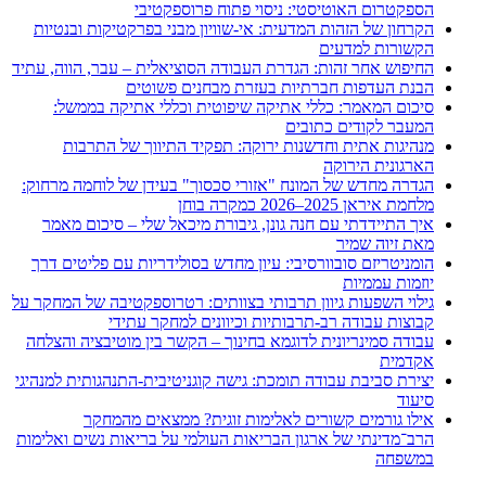
הספקטרום האוטיסטי: ניסוי פתוח פרוספקטיבי
הקרחון של הזהות המדעית: אי-שוויון מבני בפרקטיקות ובנטיות
הקשורות למדעים
החיפוש אחר זהות: הגדרת העבודה הסוציאלית – עבר, הווה, עתיד
הבנת העדפות חברתיות בעזרת מבחנים פשוטים
סיכום המאמר: כללי אתיקה שיפוטית וכללי אתיקה בממשל:
המעבר לקודים כתובים
מנהיגות אתית וחדשנות ירוקה: תפקיד התיווך של התרבות
הארגונית הירוקה
הגדרה מחדש של המונח "אזורי סכסוך" בעידן של לוחמה מרחוק:
מלחמת איראן 2025–2026 כמקרה בוחן
איך התיידדתי עם חנה גונן, גיבורת מיכאל שלי – סיכום מאמר
מאת זיוה שמיר
הומניטריזם סובוורסיבי: עיון מחדש בסולידריות עם פליטים דרך
יוזמות עממיות
גילוי השפעות גיוון תרבותי בצוותים: רטרוספקטיבה של המחקר על
קבוצות עבודה רב-תרבותיות וכיוונים למחקר עתידי
עבודה סמינריונית לדוגמא בחינוך – הקשר בין מוטיבציה והצלחה
אקדמית
יצירת סביבת עבודה תומכת: גישה קוגניטיבית-התנהגותית למנהיגי
סיעוד
אילו גורמים קשורים לאלימות זוגית? ממצאים מהמחקר
הרב־מדינתי של ארגון הבריאות העולמי על בריאות נשים ואלימות
במשפחה