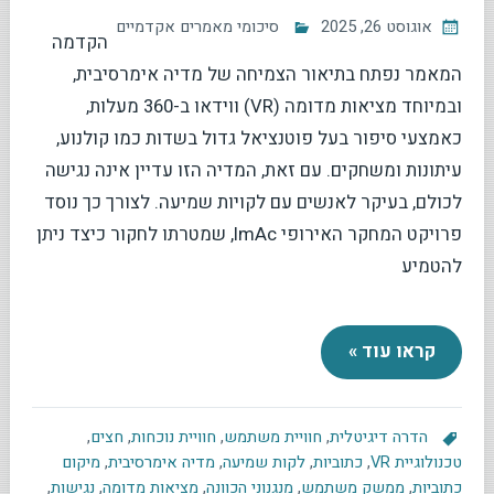
אוגוסט 26, 2025
סיכומי מאמרים אקדמיים
הקדמה
המאמר נפתח בתיאור הצמיחה של מדיה אימרסיבית,
ובמיוחד מציאות מדומה (VR) ווידאו ב-360 מעלות,
כאמצעי סיפור בעל פוטנציאל גדול בשדות כמו קולנוע,
עיתונות ומשחקים. עם זאת, המדיה הזו עדיין אינה נגישה
לכולם, בעיקר לאנשים עם לקויות שמיעה. לצורך כך נוסד
פרויקט המחקר האירופי ImAc, שמטרתו לחקור כיצד ניתן
להטמיע
קראו עוד »
הדרה דיגיטלית
,
חוויית משתמש
,
חוויית נוכחות
,
חצים
,
טכנולוגיית VR
,
כתוביות
,
לקות שמיעה
,
מדיה אימרסיבית
,
מיקום
כתוביות
,
ממשק משתמש
,
מנגנוני הכוונה
,
מציאות מדומה
,
נגישות
,