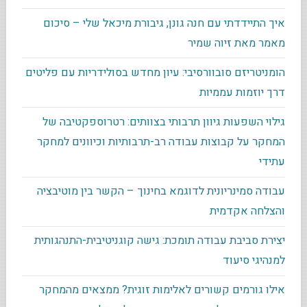
איך התיידדתי עם חנה גונן, גיבורת מיכאל שלי – סיכום
מאמר מאת זיוה שמיר
הומניטריזם סובוורסיבי: עיון מחדש בסולידריות עם פליטים
דרך יוזמות עממיות
גילוי השפעות גיוון תרבותי בצוותים: רטרוספקטיבה של
המחקר על קבוצות עבודה רב-תרבותיות וכיוונים למחקר
עתידי
עבודה סמינריונית לדוגמא בחינוך – הקשר בין מוטיבציה
והצלחה אקדמית
יצירת סביבת עבודה תומכת: גישה קוגניטיבית-התנהגותית
למנהיגי סיעוד
אילו גורמים קשורים לאלימות זוגית? ממצאים מהמחקר