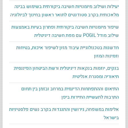
יעילות ושילוב מיומנויות חשיבה ביקורתית בשימוש בבינה
מלאכותית בקרב סטודנטים לתואר ראשון בחינוך לביולוגיה
שיפור מיומנויות חשיבה ביקורתית ופתרון בעיות באמצעות
שילוב מודל POGIL עם מפת חשיבה דיגיטלית
חדשנות בטכנולוגיית עיבוד מזון לשיפור איכות, בטיחות
וזמינות המזון
בנקים, יוזמות בנקאות דיגיטלית ורשת הביטחון הפיננסית:
תיאוריה ומסגרת אנליטית
התיאום וההתפתחות הדינמית במרחב ובזמן בין תחום
התרבות לתעשיית התיירות ביפן
אלימות במשפחה, גירושין והתנגדות בקרב נשים פלסטיניות
בישראל