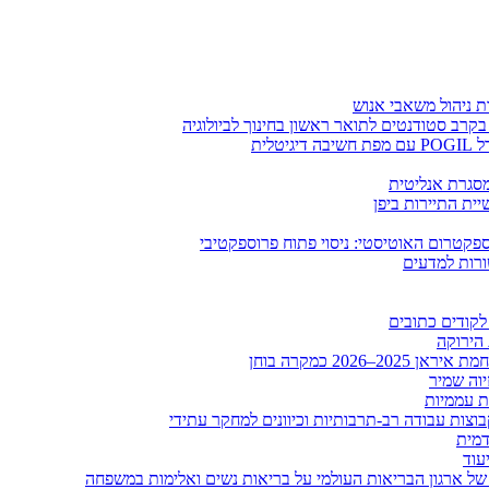
בקרב סטודנטים לתואר ראשון בחינוך לביולוגיה
לית
ומסגרת אנליטית
ית התיירות ביפן
קטרום האוטיסטי: ניסוי פתוח פרוספקטיבי
ורות למדעים
לקודים כתובים
 הירוקה
20 כמקרה בוחן
יוה שמיר
ות עממיות
וצות עבודה רב-תרבותיות וכיוונים למחקר עתידי
דמית
עוד
של ארגון הבריאות העולמי על בריאות נשים ואלימות במשפחה