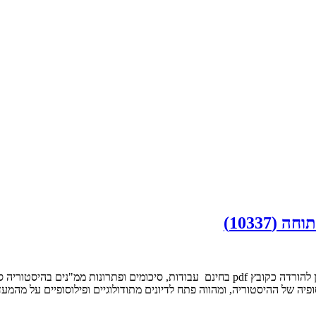
10337)
סיכום של הקורס חשיבה היסטורית (‏פרקים בפילוסופיה של היסטוריה‎)‏‏. ניתן להורדה כקובץ pdf