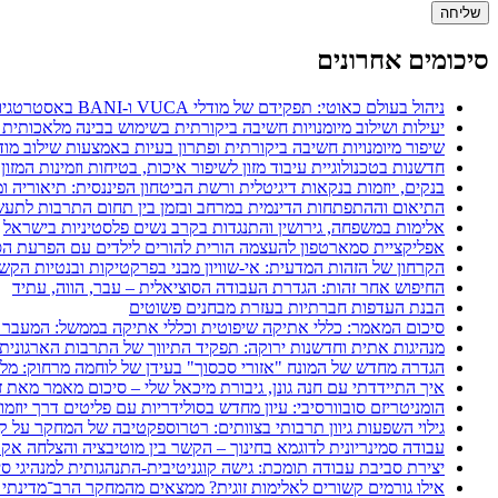
סיכומים אחרונים
ניהול בעולם כאוטי: תפקידם של מודלי VUCA ו-BANI באסטרטגיות ניהול משאבי אנוש
יעילות ושילוב מיומנויות חשיבה ביקורתית בשימוש בבינה מלאכותית 
שיפור מיומנויות חשיבה ביקורתית ופתרון בעיות באמצעות שילוב מודל POGIL עם מפת חשיבה דיגיט
חדשנות בטכנולוגיית עיבוד מזון לשיפור איכות, בטיחות וזמינות המזון
בנקים, יוזמות בנקאות דיגיטלית ורשת הביטחון הפיננסית: תיאוריה 
התיאום וההתפתחות הדינמית במרחב ובזמן בין תחום התרבות לתעשי
אלימות במשפחה, גירושין והתנגדות בקרב נשים פלסטיניות בישראל
אפליקציית סמארטפון להעצמה הורית להורים לילדים עם הפרעת הספ
הקרחון של הזהות המדעית: אי-שוויון מבני בפרקטיקות ובנטיות הקש
החיפוש אחר זהות: הגדרת העבודה הסוציאלית – עבר, הווה, עתיד
הבנת העדפות חברתיות בעזרת מבחנים פשוטים
סיכום המאמר: כללי אתיקה שיפוטית וכללי אתיקה בממשל: המעבר 
מנהיגות אתית וחדשנות ירוקה: תפקיד התיווך של התרבות הארגונית
הגדרה מחדש של המונח "אזורי סכסוך" בעידן של לוחמה מרחוק: מלחמת איראן 2025–26
איך התיידדתי עם חנה גונן, גיבורת מיכאל שלי – סיכום מאמר מאת ז
הומניטריזם סובוורסיבי: עיון מחדש בסולידריות עם פליטים דרך יוזמ
גילוי השפעות גיוון תרבותי בצוותים: רטרוספקטיבה של המחקר על קב
עבודה סמינריונית לדוגמא בחינוך – הקשר בין מוטיבציה והצלחה אק
יצירת סביבת עבודה תומכת: גישה קוגניטיבית-התנהגותית למנהיגי סי
אילו גורמים קשורים לאלימות זוגית? ממצאים מהמחקר הרב־מדינתי 