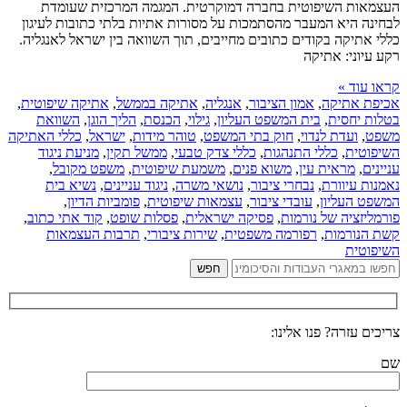
העצמאות השיפוטית בחברה דמוקרטית. המגמה המרכזית שעומדת
לבחינה היא המעבר מהסתמכות על מסורות אתיות בלתי כתובות לעיגון
כללי אתיקה בקודים כתובים מחייבים, תוך השוואה בין ישראל לאנגליה.
רקע עיוני: אתיקה
קראו עוד »
אכיפת אתיקה
,
אמון הציבור
,
אנגליה
,
אתיקה בממשל
,
אתיקה שיפוטית
,
בטלות יחסית
,
בית המשפט העליון
,
גילוי
,
הכנסת
,
הליך הוגן
,
השוואת
משפט
,
ועדת לנדוי
,
חוק בתי המשפט
,
טוהר מידות
,
ישראל
,
כללי האתיקה
השיפוטית
,
כללי התנהגות
,
כללי צדק טבעי
,
ממשל תקין
,
מניעת ניגוד
עניינים
,
מראית עין
,
משוא פנים
,
משמעת שיפוטית
,
משפט מקובל
,
נאמנות עיוורת
,
נבחרי ציבור
,
נושאי משרה
,
ניגוד עניינים
,
נשיא בית
המשפט העליון
,
עובדי ציבור
,
עצמאות שיפוטית
,
פומביות הדיון
,
פורמליזציה של נורמות
,
פסיקה ישראלית
,
פסלות שופט
,
קוד אתי כתוב
,
קשת הנורמות
,
רפורמה משפטית
,
שירות ציבורי
,
תרבות העצמאות
השיפוטית
צריכים עזרה? פנו אלינו:
שם