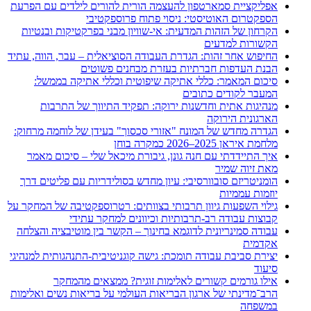
אפליקציית סמארטפון להעצמה הורית להורים לילדים עם הפרעת
הספקטרום האוטיסטי: ניסוי פתוח פרוספקטיבי
הקרחון של הזהות המדעית: אי-שוויון מבני בפרקטיקות ובנטיות
הקשורות למדעים
החיפוש אחר זהות: הגדרת העבודה הסוציאלית – עבר, הווה, עתיד
הבנת העדפות חברתיות בעזרת מבחנים פשוטים
סיכום המאמר: כללי אתיקה שיפוטית וכללי אתיקה בממשל:
המעבר לקודים כתובים
מנהיגות אתית וחדשנות ירוקה: תפקיד התיווך של התרבות
הארגונית הירוקה
הגדרה מחדש של המונח "אזורי סכסוך" בעידן של לוחמה מרחוק:
מלחמת איראן 2025–2026 כמקרה בוחן
איך התיידדתי עם חנה גונן, גיבורת מיכאל שלי – סיכום מאמר
מאת זיוה שמיר
הומניטריזם סובוורסיבי: עיון מחדש בסולידריות עם פליטים דרך
יוזמות עממיות
גילוי השפעות גיוון תרבותי בצוותים: רטרוספקטיבה של המחקר על
קבוצות עבודה רב-תרבותיות וכיוונים למחקר עתידי
עבודה סמינריונית לדוגמא בחינוך – הקשר בין מוטיבציה והצלחה
אקדמית
יצירת סביבת עבודה תומכת: גישה קוגניטיבית-התנהגותית למנהיגי
סיעוד
אילו גורמים קשורים לאלימות זוגית? ממצאים מהמחקר
הרב־מדינתי של ארגון הבריאות העולמי על בריאות נשים ואלימות
במשפחה