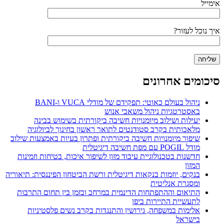
אימייל
איך נוכל לעזור?
סיכומים אחרונים
ניהול בעולם כאוטי: תפקידם של מודלי VUCA ו-BANI
באסטרטגיות ניהול משאבי אנוש
יעילות ושילוב מיומנויות חשיבה ביקורתית בשימוש בבינה
מלאכותית בקרב סטודנטים לתואר ראשון בחינוך לביולוגיה
שיפור מיומנויות חשיבה ביקורתית ופתרון בעיות באמצעות שילוב
מודל POGIL עם מפת חשיבה דיגיטלית
חדשנות בטכנולוגיית עיבוד מזון לשיפור איכות, בטיחות וזמינות
המזון
בנקים, יוזמות בנקאות דיגיטלית ורשת הביטחון הפיננסית: תיאוריה
ומסגרת אנליטית
התיאום וההתפתחות הדינמית במרחב ובזמן בין תחום התרבות
לתעשיית התיירות ביפן
אלימות במשפחה, גירושין והתנגדות בקרב נשים פלסטיניות
בישראל