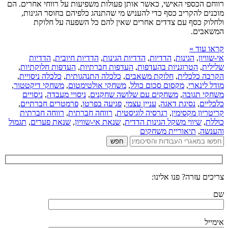
רווחם הכספי האישי, כאשר אותן פעולות משפיעות על רווחי אחרים. הם
מוכנים להקריב כסף כדי להעניש מי שהתנהג כלפיהם בחוסר הגינות,
ולחלוק כסף עם צדדים אחרים שאין להם כל השפעה על חלוקת
המשאבים.
קראו עוד »
אי-שוויון
,
הגינות
,
הדדיות
,
הדדיות הגינות
,
הדדיות חיובית
,
הדדיות
שלילית
,
הטרוגניות בהעדפות
,
העדפות חברתיות
,
העדפות חלוקתיות
,
הקרבה כלכלית
,
חלוקת משאבים
,
כלכלה התנהגותית
,
כלכלה ניסויית
,
מודל לינארי
,
מקסום סכום כולל
,
משחקי אולטימטום
,
משחקי דיקטטור
,
משחקי תגובה
,
משחקים עם שלושה שחקנים
,
ניסויי מעבדה
,
ניסויים
כלכליים
,
נסיגת דאגה
,
עניין עצמי
,
פגיעה בפרטו
,
פרמטרים חברתיים
,
קריטריון מקסימין
,
רגרסיה לוגיסטית
,
רווחה חברתית
,
רווחה חברתית
כוללת
,
שיווי משקל הגינות הדדית
,
שנאת אי-שוויון
,
שנאת פערים
,
תגמול
והענשה
,
תיאוריית משחקים
צריכים עזרה? פנו אלינו:
שם
אימייל