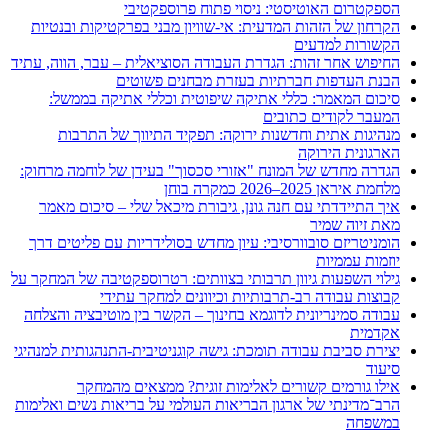
הספקטרום האוטיסטי: ניסוי פתוח פרוספקטיבי
הקרחון של הזהות המדעית: אי-שוויון מבני בפרקטיקות ובנטיות
הקשורות למדעים
החיפוש אחר זהות: הגדרת העבודה הסוציאלית – עבר, הווה, עתיד
הבנת העדפות חברתיות בעזרת מבחנים פשוטים
סיכום המאמר: כללי אתיקה שיפוטית וכללי אתיקה בממשל:
המעבר לקודים כתובים
מנהיגות אתית וחדשנות ירוקה: תפקיד התיווך של התרבות
הארגונית הירוקה
הגדרה מחדש של המונח "אזורי סכסוך" בעידן של לוחמה מרחוק:
מלחמת איראן 2025–2026 כמקרה בוחן
איך התיידדתי עם חנה גונן, גיבורת מיכאל שלי – סיכום מאמר
מאת זיוה שמיר
הומניטריזם סובוורסיבי: עיון מחדש בסולידריות עם פליטים דרך
יוזמות עממיות
גילוי השפעות גיוון תרבותי בצוותים: רטרוספקטיבה של המחקר על
קבוצות עבודה רב-תרבותיות וכיוונים למחקר עתידי
עבודה סמינריונית לדוגמא בחינוך – הקשר בין מוטיבציה והצלחה
אקדמית
יצירת סביבת עבודה תומכת: גישה קוגניטיבית-התנהגותית למנהיגי
סיעוד
אילו גורמים קשורים לאלימות זוגית? ממצאים מהמחקר
הרב־מדינתי של ארגון הבריאות העולמי על בריאות נשים ואלימות
במשפחה