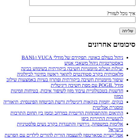
איך נוכל לעזור?
סיכומים אחרונים
ניהול בעולם כאוטי: תפקידם של מודלי VUCA ו-BANI
באסטרטגיות ניהול משאבי אנוש
יעילות ושילוב מיומנויות חשיבה ביקורתית בשימוש בבינה
מלאכותית בקרב סטודנטים לתואר ראשון בחינוך לביולוגיה
שיפור מיומנויות חשיבה ביקורתית ופתרון בעיות באמצעות שילוב
מודל POGIL עם מפת חשיבה דיגיטלית
חדשנות בטכנולוגיית עיבוד מזון לשיפור איכות, בטיחות וזמינות
המזון
בנקים, יוזמות בנקאות דיגיטלית ורשת הביטחון הפיננסית: תיאוריה
ומסגרת אנליטית
התיאום וההתפתחות הדינמית במרחב ובזמן בין תחום התרבות
לתעשיית התיירות ביפן
אלימות במשפחה, גירושין והתנגדות בקרב נשים פלסטיניות
בישראל
אפליקציית סמארטפון להעצמה הורית להורים לילדים עם הפרעת