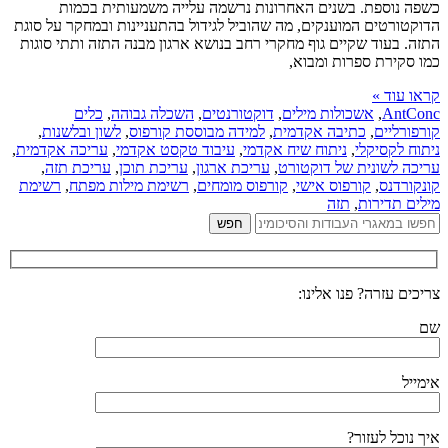
כשפה נוספת. בשנים האחרונות נרשמה עלייה משמעותית בכמות
הדוקטורטים המוענקים, מה שהוביל לגידול בהתעניינות ובמחקר על סוגת
התזה. בעוד שקיים גוף מחקרי רחב בנושא ארגון מבנה התזה ותתי סוגות
כמו סקירת ספרות ומבוא,
קראו עוד »
AntConc
,
אשכולות מילים
,
דוקטורנטים
,
השכלה גבוהה
,
כלים
קורפורליים
,
כתיבה אקדמית
,
למידה מבוססת קורפוס
,
לשון ובלשנות
,
ניתוח לקסיקלי
,
ניתוח שיח אקדמי
,
עיבוד טקסט אקדמי
,
עריכה אקדמית
,
עריכה לשונית של דוקטורט
,
עריכת ארגון
,
עריכת תוכן
,
עריכת תזה
,
קונקורדנס
,
קורפוס אישי
,
קורפוס מומחים
,
רשימת מילות מפתח
,
רשימת
מילים תדירות
,
תזה
צריכים עזרה? פנו אלינו:
שם
אימייל
איך נוכל לעזור?