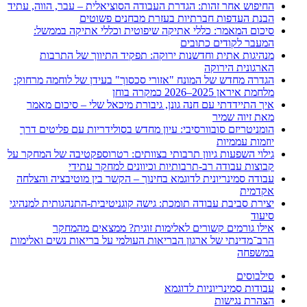
החיפוש אחר זהות: הגדרת העבודה הסוציאלית – עבר, הווה, עתיד
הבנת העדפות חברתיות בעזרת מבחנים פשוטים
סיכום המאמר: כללי אתיקה שיפוטית וכללי אתיקה בממשל:
המעבר לקודים כתובים
מנהיגות אתית וחדשנות ירוקה: תפקיד התיווך של התרבות
הארגונית הירוקה
הגדרה מחדש של המונח "אזורי סכסוך" בעידן של לוחמה מרחוק:
מלחמת איראן 2025–2026 כמקרה בוחן
איך התיידדתי עם חנה גונן, גיבורת מיכאל שלי – סיכום מאמר
מאת זיוה שמיר
הומניטריזם סובוורסיבי: עיון מחדש בסולידריות עם פליטים דרך
יוזמות עממיות
גילוי השפעות גיוון תרבותי בצוותים: רטרוספקטיבה של המחקר על
קבוצות עבודה רב-תרבותיות וכיוונים למחקר עתידי
עבודה סמינריונית לדוגמא בחינוך – הקשר בין מוטיבציה והצלחה
אקדמית
יצירת סביבת עבודה תומכת: גישה קוגניטיבית-התנהגותית למנהיגי
סיעוד
אילו גורמים קשורים לאלימות זוגית? ממצאים מהמחקר
הרב־מדינתי של ארגון הבריאות העולמי על בריאות נשים ואלימות
במשפחה
סילבוסים
עבודות סמינריוניות לדוגמא
הצהרת נגישות