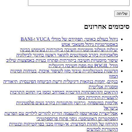
סיכומים אחרונים
ניהול בעולם כאוטי: תפקידם של מודלי VUCA ו-BANI
באסטרטגיות ניהול משאבי אנוש
יעילות ושילוב מיומנויות חשיבה ביקורתית בשימוש בבינה
מלאכותית בקרב סטודנטים לתואר ראשון בחינוך לביולוגיה
שיפור מיומנויות חשיבה ביקורתית ופתרון בעיות באמצעות שילוב
מודל POGIL עם מפת חשיבה דיגיטלית
חדשנות בטכנולוגיית עיבוד מזון לשיפור איכות, בטיחות וזמינות
המזון
בנקים, יוזמות בנקאות דיגיטלית ורשת הביטחון הפיננסית: תיאוריה
ומסגרת אנליטית
התיאום וההתפתחות הדינמית במרחב ובזמן בין תחום התרבות
לתעשיית התיירות ביפן
אלימות במשפחה, גירושין והתנגדות בקרב נשים פלסטיניות
בישראל
אפליקציית סמארטפון להעצמה הורית להורים לילדים עם הפרעת
הספקטרום האוטיסטי: ניסוי פתוח פרוספקטיבי
הקרחון של הזהות המדעית: אי-שוויון מבני בפרקטיקות ובנטיות
הקשורות למדעים