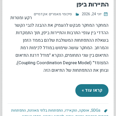
התיירות ביפן
יוני 24, 2026
סיכומי מאמרים אקדמיים
רקע ומטרות
המחקר המחקר מבקש להעמיק את ההבנה לגבי הקשר
ההדדי בין ענפי התרבות והתיירות ביפן, תוך התמקדות
בשאלת ההתפתחות המשולבת שלהם בממד הזמן
והמרחב. המחקר עושה שימוש במודל לכימות רמת
התיאום בין שני התחומים, הנקרא "מודל דרגת התיאום
המצומד" (Coupling Coordination Degree Model),
ובוחן את ההתפתחות של התיאום הזה
קראו עוד »
SDGs
,
אוסקה
,
הוקאידו
,
התפתחות בלתי מאוזנת
,
התפתחות