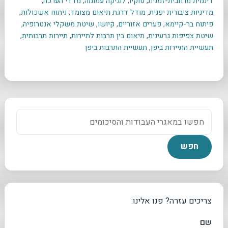
דינמית מרחבית-זמנית
,
טוקיו
,
לוגיקה עמומה
,
מדדי הערכה
,
מדיניות ציבורית יפנית
,
מודל דרגת תיאום מצומד
,
ניתוח אשכולות
,
פיתוח בר-קיימא
,
פערים אזוריים
,
קיושו
,
שיטת משקלי אנטרופיה
,
שיטת צפיפות גרעינית
,
תיאום בין תרבות לתיירות
,
תיירות תרבותית
,
תעשיית התיירות ביפן
,
תעשיית התרבות ביפן
צריכים עזרה? פנו אלינו:
שם