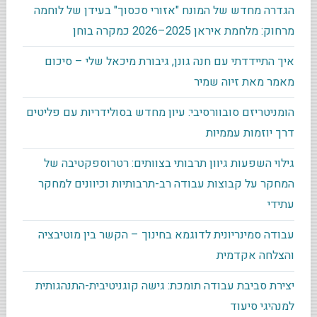
הגדרה מחדש של המונח "אזורי סכסוך" בעידן של לוחמה
מרחוק: מלחמת איראן 2025–2026 כמקרה בוחן
איך התיידדתי עם חנה גונן, גיבורת מיכאל שלי – סיכום
מאמר מאת זיוה שמיר
הומניטריזם סובוורסיבי: עיון מחדש בסולידריות עם פליטים
דרך יוזמות עממיות
גילוי השפעות גיוון תרבותי בצוותים: רטרוספקטיבה של
המחקר על קבוצות עבודה רב-תרבותיות וכיוונים למחקר
עתידי
עבודה סמינריונית לדוגמא בחינוך – הקשר בין מוטיבציה
והצלחה אקדמית
יצירת סביבת עבודה תומכת: גישה קוגניטיבית-התנהגותית
למנהיגי סיעוד