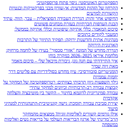
הספקטרום האוטיסטי: ניסוי פתוח פרוספקטיבי
הקרחון של הזהות המדעית: אי-שוויון מבני בפרקטיקות ובנטיות
הקשורות למדעים
החיפוש אחר זהות: הגדרת העבודה הסוציאלית – עבר, הווה, עתיד
הבנת העדפות חברתיות בעזרת מבחנים פשוטים
סיכום המאמר: כללי אתיקה שיפוטית וכללי אתיקה בממשל:
המעבר לקודים כתובים
מנהיגות אתית וחדשנות ירוקה: תפקיד התיווך של התרבות
הארגונית הירוקה
הגדרה מחדש של המונח "אזורי סכסוך" בעידן של לוחמה מרחוק:
מלחמת איראן 2025–2026 כמקרה בוחן
איך התיידדתי עם חנה גונן, גיבורת מיכאל שלי – סיכום מאמר
מאת זיוה שמיר
הומניטריזם סובוורסיבי: עיון מחדש בסולידריות עם פליטים דרך
יוזמות עממיות
גילוי השפעות גיוון תרבותי בצוותים: רטרוספקטיבה של המחקר על
קבוצות עבודה רב-תרבותיות וכיוונים למחקר עתידי
עבודה סמינריונית לדוגמא בחינוך – הקשר בין מוטיבציה והצלחה
אקדמית
יצירת סביבת עבודה תומכת: גישה קוגניטיבית-התנהגותית למנהיגי
סיעוד
אילו גורמים קשורים לאלימות זוגית? ממצאים מהמחקר
הרב־מדינתי של ארגון הבריאות העולמי על בריאות נשים ואלימות
במשפחה