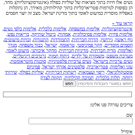
נשים אלו חיות בתוך מציאות של שוליות כפולה (אינטרסקציונליות): מחד,
הן כפופות לנורמות פטריארכליות בתוך קהילותיהן; מאידך, הן נתקלות
באפליה מוסדית כמיעוט לאומי בתוך מדינת ישראל. מצב זה יוצר חסמים
קראו עוד »
אינטרסקציונליות
,
אלימות במשפחה
,
אלימות כלכלית
,
אלימות כלפי נשים
,
אלימות פיזית
,
אלימות פסיכולוגית
,
אמהות
,
ביטול שתיקה
,
בריאות נפש
,
גוף ראשון
,
גירושין
,
הדרה חברתית
,
התמודדות
,
התנגדות
,
זכויות מיעוטים
,
חסמים מוסדיים
,
חקר פמיניסטי
,
טראומה
,
ישראל
,
כבוד משפחה
,
מגדר
ואלימות
,
מדיה חברתית
,
מדיניות חברתית
,
מחקר איכותני
,
מיעוט לאומי
,
מערכת משפט
,
משמורת על ילדים
,
ניתוח תמות
,
נרטיבים דיגיטליים
,
נשים ערביות בישראל
,
נשים ערביות פלסטיניות
,
סוכנות מוטראומטת
,
עוני ואלימות
,
פטריארכיה
,
פלסטינים אזרחי ישראל
,
פמיניזם
פוסטקולוניאלי
,
ריפוי ועצמאות
,
רשתות חברתיות
,
שוליות כפולה
,
שירותי
רווחה
,
תלות כלכלית
,
תמיכה קהילתית
,
תקווה לצדק
צריכים עזרה? פנו אלינו:
שם
אימייל