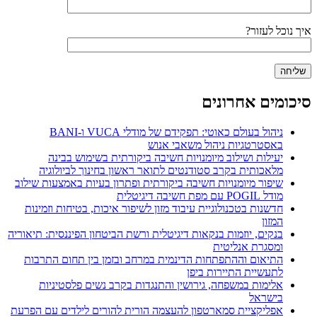
איך נוכל לעזור?
סיכומים אחרונים
ניהול בעולם כאוטי: תפקידם של מודלי VUCA ו-BANI
באסטרטגיות ניהול משאבי אנוש
יעילות ושילוב מיומנויות חשיבה ביקורתית בשימוש בבינה
מלאכותית בקרב סטודנטים לתואר ראשון בחינוך לביולוגיה
שיפור מיומנויות חשיבה ביקורתית ופתרון בעיות באמצעות שילוב
מודל POGIL עם מפת חשיבה דיגיטלית
חדשנות בטכנולוגיית עיבוד מזון לשיפור איכות, בטיחות וזמינות
המזון
בנקים, יוזמות בנקאות דיגיטלית ורשת הביטחון הפיננסית: תיאוריה
ומסגרת אנליטית
התיאום וההתפתחות הדינמית במרחב ובזמן בין תחום התרבות
לתעשיית התיירות ביפן
אלימות במשפחה, גירושין והתנגדות בקרב נשים פלסטיניות
בישראל
אפליקציית סמארטפון להעצמה הורית להורים לילדים עם הפרעת