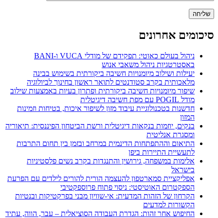
סיכומים אחרונים
ניהול בעולם כאוטי: תפקידם של מודלי VUCA ו-BANI
באסטרטגיות ניהול משאבי אנוש
יעילות ושילוב מיומנויות חשיבה ביקורתית בשימוש בבינה
מלאכותית בקרב סטודנטים לתואר ראשון בחינוך לביולוגיה
שיפור מיומנויות חשיבה ביקורתית ופתרון בעיות באמצעות שילוב
מודל POGIL עם מפת חשיבה דיגיטלית
חדשנות בטכנולוגיית עיבוד מזון לשיפור איכות, בטיחות וזמינות
המזון
בנקים, יוזמות בנקאות דיגיטלית ורשת הביטחון הפיננסית: תיאוריה
ומסגרת אנליטית
התיאום וההתפתחות הדינמית במרחב ובזמן בין תחום התרבות
לתעשיית התיירות ביפן
אלימות במשפחה, גירושין והתנגדות בקרב נשים פלסטיניות
בישראל
אפליקציית סמארטפון להעצמה הורית להורים לילדים עם הפרעת
הספקטרום האוטיסטי: ניסוי פתוח פרוספקטיבי
הקרחון של הזהות המדעית: אי-שוויון מבני בפרקטיקות ובנטיות
הקשורות למדעים
החיפוש אחר זהות: הגדרת העבודה הסוציאלית – עבר, הווה, עתיד