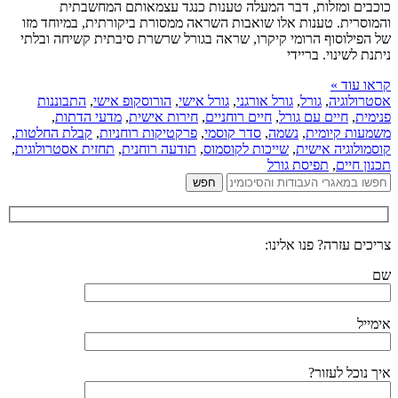
כוכבים ומזלות, דבר המעלה טענות כנגד עצמאותם המחשבתית
והמוסרית. טענות אלו שואבות השראה ממסורת ביקורתית, במיוחד מזו
של הפילוסוף הרומי קיקרו, שראה בגורל שרשרת סיבתית קשיחה ובלתי
ניתנת לשינוי. בריידי
קראו עוד »
אסטרולוגיה
,
גורל
,
גורל אורגני
,
גורל אישי
,
הורוסקופ אישי
,
התבוננות
פנימית
,
חיים עם גורל
,
חיים רוחניים
,
חירות אישית
,
מדעי הדתות
,
משמעות קיומית
,
נשמה
,
סדר קוסמי
,
פרקטיקות רוחניות
,
קבלת החלטות
,
קוסמולוגיה אישית
,
שייכות לקוסמוס
,
תודעה רוחנית
,
תחזית אסטרולוגית
,
תכנון חיים
,
תפיסת גורל
צריכים עזרה? פנו אלינו:
שם
אימייל
איך נוכל לעזור?