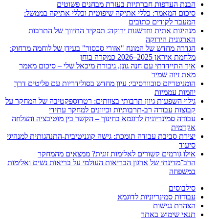
הבנת העדפות חברתיות בעזרת מבחנים פשוטים
סיכום המאמר: כללי אתיקה שיפוטית וכללי אתיקה בממשל:
המעבר לקודים כתובים
מנהיגות אתית וחדשנות ירוקה: תפקיד התיווך של התרבות
הארגונית הירוקה
הגדרה מחדש של המונח "אזורי סכסוך" בעידן של לוחמה מרחוק:
מלחמת איראן 2025–2026 כמקרה בוחן
איך התיידדתי עם חנה גונן, גיבורת מיכאל שלי – סיכום מאמר
מאת זיוה שמיר
הומניטריזם סובוורסיבי: עיון מחדש בסולידריות עם פליטים דרך
יוזמות עממיות
גילוי השפעות גיוון תרבותי בצוותים: רטרוספקטיבה של המחקר על
קבוצות עבודה רב-תרבותיות וכיוונים למחקר עתידי
עבודה סמינריונית לדוגמא בחינוך – הקשר בין מוטיבציה והצלחה
אקדמית
יצירת סביבת עבודה תומכת: גישה קוגניטיבית-התנהגותית למנהיגי
סיעוד
אילו גורמים קשורים לאלימות זוגית? ממצאים מהמחקר
הרב־מדינתי של ארגון הבריאות העולמי על בריאות נשים ואלימות
במשפחה
סילבוסים
עבודות סמינריוניות לדוגמא
הצהרת נגישות
תנאי שימוש באתר