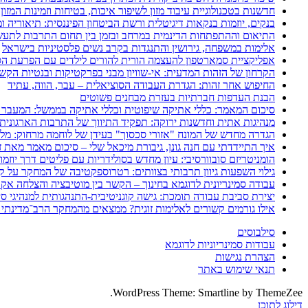
חדשנות בטכנולוגיית עיבוד מזון לשיפור איכות, בטיחות וזמינות המזון
בנקים, יוזמות בנקאות דיגיטלית ורשת הביטחון הפיננסית: תיאוריה 
התיאום וההתפתחות הדינמית במרחב ובזמן בין תחום התרבות לתעשי
אלימות במשפחה, גירושין והתנגדות בקרב נשים פלסטיניות בישראל
אפליקציית סמארטפון להעצמה הורית להורים לילדים עם הפרעת הספ
הקרחון של הזהות המדעית: אי-שוויון מבני בפרקטיקות ובנטיות הקש
החיפוש אחר זהות: הגדרת העבודה הסוציאלית – עבר, הווה, עתיד
הבנת העדפות חברתיות בעזרת מבחנים פשוטים
סיכום המאמר: כללי אתיקה שיפוטית וכללי אתיקה בממשל: המעבר 
מנהיגות אתית וחדשנות ירוקה: תפקיד התיווך של התרבות הארגונית
הגדרה מחדש של המונח "אזורי סכסוך" בעידן של לוחמה מרחוק: מלחמת איראן 2025–26
איך התיידדתי עם חנה גונן, גיבורת מיכאל שלי – סיכום מאמר מאת ז
הומניטריזם סובוורסיבי: עיון מחדש בסולידריות עם פליטים דרך יוזמ
גילוי השפעות גיוון תרבותי בצוותים: רטרוספקטיבה של המחקר על קב
עבודה סמינריונית לדוגמא בחינוך – הקשר בין מוטיבציה והצלחה אק
יצירת סביבת עבודה תומכת: גישה קוגניטיבית-התנהגותית למנהיגי סי
אילו גורמים קשורים לאלימות זוגית? ממצאים מהמחקר הרב־מדינתי 
סילבוסים
עבודות סמינריוניות לדוגמא
הצהרת נגישות
תנאי שימוש באתר
WordPress Theme: Smartline by ThemeZee.
דילוג לתוכן