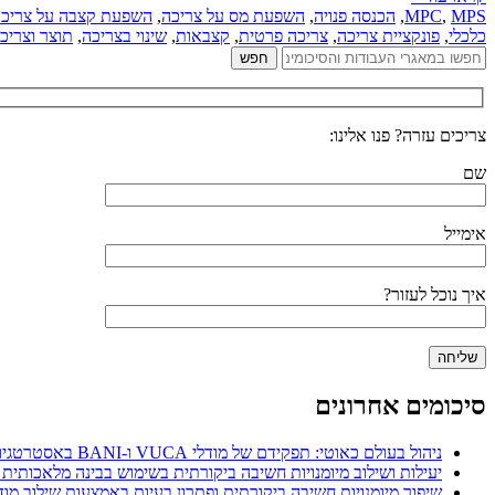
MPS
,
MPC
,
הכנסה פנויה
,
השפעת מס על צריכה
,
השפעת קצבה על צריכ
כלכלי
,
פונקציית צריכה
,
צריכה פרטית
,
קצבאות
,
שינוי בצריכה
,
תוצר וצריכ
צריכים עזרה? פנו אלינו:
שם
אימייל
איך נוכל לעזור?
סיכומים אחרונים
ניהול בעולם כאוטי: תפקידם של מודלי VUCA ו-BANI באסטרטגיות ניהול משאבי אנוש
יעילות ושילוב מיומנויות חשיבה ביקורתית בשימוש בבינה מלאכותית 
שיפור מיומנויות חשיבה ביקורתית ופתרון בעיות באמצעות שילוב מודל POGIL עם מפת חשיבה דיגיט