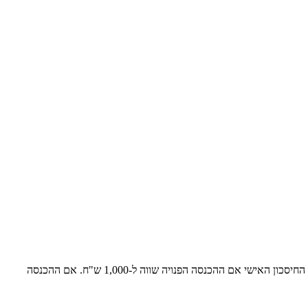
שאלה 1 נתונה עקומת צריכה פרטית : c=100+0.7 yd מהי הנטייה השולית לצרוך ומהי הנטייה השולית לחסוך? מהי משוואת החיסכון האישי? חשבו מהו החיסכון האישי אם ההכנסה הפנויה שווה ל-1,000 ש"ח. אם ההכנסה