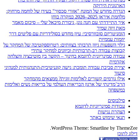
הארגונית הירוקה
הגדרה מחדש של המונח "אזורי סכסוך" בעידן של לוחמה מרחוק:
מלחמת איראן 2025–2026 כמקרה בוחן
איך התיידדתי עם חנה גונן, גיבורת מיכאל שלי – סיכום מאמר
מאת זיוה שמיר
הומניטריזם סובוורסיבי: עיון מחדש בסולידריות עם פליטים דרך
יוזמות עממיות
גילוי השפעות גיוון תרבותי בצוותים: רטרוספקטיבה של המחקר על
קבוצות עבודה רב-תרבותיות וכיוונים למחקר עתידי
עבודה סמינריונית לדוגמא בחינוך – הקשר בין מוטיבציה והצלחה
אקדמית
יצירת סביבת עבודה תומכת: גישה קוגניטיבית-התנהגותית למנהיגי
סיעוד
אילו גורמים קשורים לאלימות זוגית? ממצאים מהמחקר
הרב־מדינתי של ארגון הבריאות העולמי על בריאות נשים ואלימות
במשפחה
סילבוסים
עבודות סמינריוניות לדוגמא
הצהרת נגישות
תנאי שימוש באתר
WordPress Theme: Smartline by ThemeZee.
דילוג לתוכן
פתח סרגל נגישות