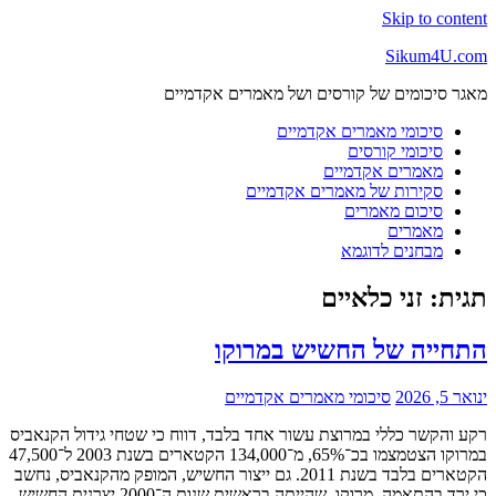
Skip to content
Sikum4U.com
מאגר סיכומים של קורסים ושל מאמרים אקדמיים
סיכומי מאמרים אקדמיים
סיכומי קורסים
מאמרים אקדמיים
סקירות של מאמרים אקדמיים
סיכום מאמרים
מאמרים
מבחנים לדוגמא
תגית:
זני כלאיים
התחייה של החשיש במרוקו
ינואר 5, 2026
סיכומי מאמרים אקדמיים
רקע והקשר כללי במרוצת עשור אחד בלבד, דווח כי שטחי גידול הקנאביס
במרוקו הצטמצמו בכ־65%, מ־134,000 הקטארים בשנת 2003 ל־47,500
הקטארים בלבד בשנת 2011. גם ייצור החשיש, המופק מהקנאביס, נחשב
כי ירד בהתאמה. מרוקו, שהייתה בראשית שנות ה־2000 יצרנית החשיש