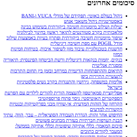
סיכומים אחרונים
ניהול בעולם כאוטי: תפקידם של מודלי VUCA ו-BANI
באסטרטגיות ניהול משאבי אנוש
יעילות ושילוב מיומנויות חשיבה ביקורתית בשימוש בבינה
מלאכותית בקרב סטודנטים לתואר ראשון בחינוך לביולוגיה
שיפור מיומנויות חשיבה ביקורתית ופתרון בעיות באמצעות שילוב
מודל POGIL עם מפת חשיבה דיגיטלית
חדשנות בטכנולוגיית עיבוד מזון לשיפור איכות, בטיחות וזמינות
המזון
בנקים, יוזמות בנקאות דיגיטלית ורשת הביטחון הפיננסית: תיאוריה
ומסגרת אנליטית
התיאום וההתפתחות הדינמית במרחב ובזמן בין תחום התרבות
לתעשיית התיירות ביפן
אלימות במשפחה, גירושין והתנגדות בקרב נשים פלסטיניות
בישראל
אפליקציית סמארטפון להעצמה הורית להורים לילדים עם הפרעת
הספקטרום האוטיסטי: ניסוי פתוח פרוספקטיבי
הקרחון של הזהות המדעית: אי-שוויון מבני בפרקטיקות ובנטיות
הקשורות למדעים
החיפוש אחר זהות: הגדרת העבודה הסוציאלית – עבר, הווה, עתיד
הבנת העדפות חברתיות בעזרת מבחנים פשוטים
סיכום המאמר: כללי אתיקה שיפוטית וכללי אתיקה בממשל:
המעבר לקודים כתובים
מנהיגות אתית וחדשנות ירוקה: תפקיד התיווך של התרבות