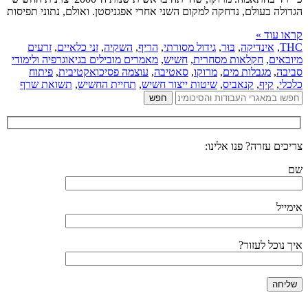
הגדולה בעולם, נדחקה למקום השני אחרי אפגניסטן. ואולם, נתוני תפיסות
קראו עוד »
THC
,
אינדיקה
,
בּוּר
,
גידול מסורתי
,
הריף
,
השקיה
,
זני כלאיים
,
זרעים
מיובאים
,
חקלאות מסחרית
,
חשיש
,
מאמרים מובילים בגיאוגרפיה ולימודי
סביבה
,
מגבלות מים
,
מרוקו
,
סאטיבה
,
עוצמה פסיכואקטיבית
,
פיתוח
כלכלי
,
קיף
,
קנאביס
,
שיטות ייצור חשיש
,
תחיית החשיש
,
תשואת שרף
צריכים עזרה? פנו אלינו:
שם
אימייל
איך נוכל לעזור?