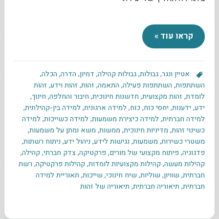
קראו עוד »
אטיין ונגר
,
גבולות
,
גבולות קהילה
,
דמיון
,
הדרה
,
הכלה
,
השתתפות
,
השתתפות פעילה
,
התאמה
,
זהות
,
זהות וידע
,
זהות
לומדת
,
זהות מקצועית
,
חדשנות חינוכית
,
חיבור והחלפה
,
חינוך
,
ידע
,
ידענות
,
יחסי כוח
,
כוח
,
למידה ארגונית
,
למידה בין-קהילתית
,
למידה חברתית
,
למידה כיצירת משמעות
,
למידה כשייכות
,
למידה
כשינוי זהות
,
מדיניות חינוכית
,
ממשות
,
משא ומתן על משמעות
,
משטרי כשירות
,
משמעות
,
נגישות לידע
,
ניהול ידע
,
ניתוח רשתות
,
פדגוגיה
,
פיתוח מקצועי של מורים
,
פרקטיקה
,
צדק חברתי
,
קהילה
,
קהילות מעשה
,
קהילות מקצועיות לומדות
,
קהילות פרקטיקה
,
רשת
חברתית
,
שוויון
,
שוליות
,
שיח חינוכי
,
שייכות
,
תאוריית למידה
חברתית
,
תיאוריה חברתית
,
תיאוריה של זהות