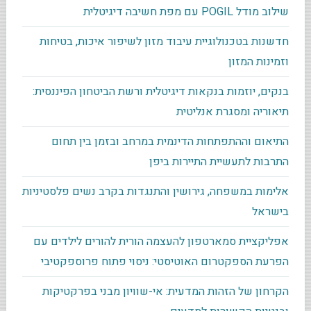
שילוב מודל POGIL עם מפת חשיבה דיגיטלית
חדשנות בטכנולוגיית עיבוד מזון לשיפור איכות, בטיחות
וזמינות המזון
בנקים, יוזמות בנקאות דיגיטלית ורשת הביטחון הפיננסית:
תיאוריה ומסגרת אנליטית
התיאום וההתפתחות הדינמית במרחב ובזמן בין תחום
התרבות לתעשיית התיירות ביפן
אלימות במשפחה, גירושין והתנגדות בקרב נשים פלסטיניות
בישראל
אפליקציית סמארטפון להעצמה הורית להורים לילדים עם
הפרעת הספקטרום האוטיסטי: ניסוי פתוח פרוספקטיבי
הקרחון של הזהות המדעית: אי-שוויון מבני בפרקטיקות