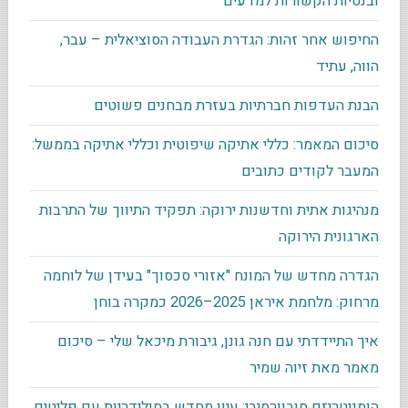
ובנטיות הקשורות למדעים
החיפוש אחר זהות: הגדרת העבודה הסוציאלית – עבר,
הווה, עתיד
הבנת העדפות חברתיות בעזרת מבחנים פשוטים
סיכום המאמר: כללי אתיקה שיפוטית וכללי אתיקה בממשל:
המעבר לקודים כתובים
מנהיגות אתית וחדשנות ירוקה: תפקיד התיווך של התרבות
הארגונית הירוקה
הגדרה מחדש של המונח "אזורי סכסוך" בעידן של לוחמה
מרחוק: מלחמת איראן 2025–2026 כמקרה בוחן
איך התיידדתי עם חנה גונן, גיבורת מיכאל שלי – סיכום
מאמר מאת זיוה שמיר
הומניטריזם סובוורסיבי: עיון מחדש בסולידריות עם פליטים