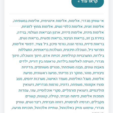
קראו עוד »
אי שוויון מגדרי
,
אלימות
,
אלימות אינטימית
,
אלימות במשפחה
,
אלימות זוגית
,
אלימות כלפי נשים
,
אלימות מחוץ לזוגיות
,
אלימות מינית
,
אלימות פיזית
,
ארגון הבריאות העולמי
,
בגידה
,
בחירת בן זוג
,
בריאות הציבור
,
בריאות נפשית
,
בריאות נשים
,
בריאות פיזית
,
גורמי הגנה
,
גורמי סיכון
,
גיל צעיר
,
דפוסי אלימות
,
הפרשי גיל
,
השכלה תיכונית
,
השלכות בריאותיות
,
התעללות
בילדות
,
התערבויות קהילתיות
,
זכויות אדם
,
חינוך והשכלה
,
חינוך
מגדרי
,
חשיפה לאלימות בילדות
,
טראומה בין דורית
,
ילדים
מאבות שונים
,
מבנה משפחתי
,
מגורים משותפים
,
מדיניות
ציבורית
,
מוהר
,
מחקר רב מדינתי
,
מניעה ראשונית
,
מניעת
אלימות
,
מעגל האלימות
,
מעמד האישה
,
מערכות יחסים
,
מצב
סוציו אקונומי
,
משפחה
,
נדוניה
,
נורמות מגדריות
,
נישואין
פוליגמיים
,
נישואין פורמליים
,
סקרי אוכלוסייה
,
עוני
,
עמדות
תומכות אלימות
,
פיתוח חברתי
,
קהילה
,
קטטות
,
קשרים
מקבילים
,
רגרסיה לוגיסטית
,
רווחה חברתית
,
ריבוי נשים
,
שוויון
מגדרי
,
שימוש מזיק באלכוהול
,
שתיית אלכוהול
,
תוכניות מניעה
,