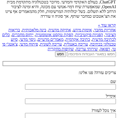
ChatGPT, בעולם האקדמי והמדעי. מדובר בטכנולוגיה מתקדמת מבית
OpenAI, שמאפשרת שיח דמוי-אנושי עם מכונה, והיא זמינה לציבור
הרחב ללא תשלום. בשל יכולותיה המרשימות, חלק מהמאמרים אף ציינו
את הצ’אטבוט כמחבר שותף, אך סוגיה זו עוררה
קראו עוד »
אחריות מחבר
,
אימות מידע
,
אתיקה מדעית
,
בינה מלאכותית
,
בריאות
הציבור
,
הפניות פיקטיביות
,
הפקת טקסט אוטומטית
,
ייחוס מחברים
,
כלים
לכתיבה מדעית
,
כתיבה אקדמית
,
מאמרים מדעיים
,
ניסוי מדעי
,
סיוע
טכנולוגי בכתיבה
,
עריכה באנגלית
,
עריכה לשונית
,
פיתוח מדעי
,
צ'אטג'י פי
טי
,
רפואה
,
שירותי עריכה
,
שקיפות מחקרית
צריכים עזרה? פנו אלינו:
שם
אימייל
איך נוכל לעזור?