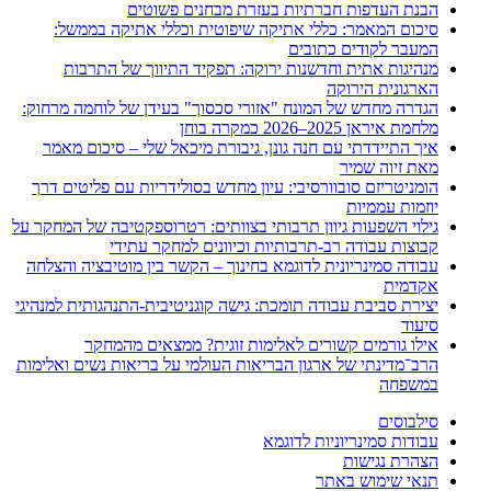
הבנת העדפות חברתיות בעזרת מבחנים פשוטים
סיכום המאמר: כללי אתיקה שיפוטית וכללי אתיקה בממשל:
המעבר לקודים כתובים
מנהיגות אתית וחדשנות ירוקה: תפקיד התיווך של התרבות
הארגונית הירוקה
הגדרה מחדש של המונח "אזורי סכסוך" בעידן של לוחמה מרחוק:
מלחמת איראן 2025–2026 כמקרה בוחן
איך התיידדתי עם חנה גונן, גיבורת מיכאל שלי – סיכום מאמר
מאת זיוה שמיר
הומניטריזם סובוורסיבי: עיון מחדש בסולידריות עם פליטים דרך
יוזמות עממיות
גילוי השפעות גיוון תרבותי בצוותים: רטרוספקטיבה של המחקר על
קבוצות עבודה רב-תרבותיות וכיוונים למחקר עתידי
עבודה סמינריונית לדוגמא בחינוך – הקשר בין מוטיבציה והצלחה
אקדמית
יצירת סביבת עבודה תומכת: גישה קוגניטיבית-התנהגותית למנהיגי
סיעוד
אילו גורמים קשורים לאלימות זוגית? ממצאים מהמחקר
הרב־מדינתי של ארגון הבריאות העולמי על בריאות נשים ואלימות
במשפחה
סילבוסים
עבודות סמינריוניות לדוגמא
הצהרת נגישות
תנאי שימוש באתר