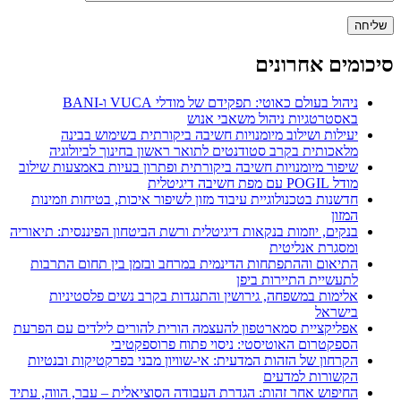
סיכומים אחרונים
ניהול בעולם כאוטי: תפקידם של מודלי VUCA ו-BANI
באסטרטגיות ניהול משאבי אנוש
יעילות ושילוב מיומנויות חשיבה ביקורתית בשימוש בבינה
מלאכותית בקרב סטודנטים לתואר ראשון בחינוך לביולוגיה
שיפור מיומנויות חשיבה ביקורתית ופתרון בעיות באמצעות שילוב
מודל POGIL עם מפת חשיבה דיגיטלית
חדשנות בטכנולוגיית עיבוד מזון לשיפור איכות, בטיחות וזמינות
המזון
בנקים, יוזמות בנקאות דיגיטלית ורשת הביטחון הפיננסית: תיאוריה
ומסגרת אנליטית
התיאום וההתפתחות הדינמית במרחב ובזמן בין תחום התרבות
לתעשיית התיירות ביפן
אלימות במשפחה, גירושין והתנגדות בקרב נשים פלסטיניות
בישראל
אפליקציית סמארטפון להעצמה הורית להורים לילדים עם הפרעת
הספקטרום האוטיסטי: ניסוי פתוח פרוספקטיבי
הקרחון של הזהות המדעית: אי-שוויון מבני בפרקטיקות ובנטיות
הקשורות למדעים
החיפוש אחר זהות: הגדרת העבודה הסוציאלית – עבר, הווה, עתיד