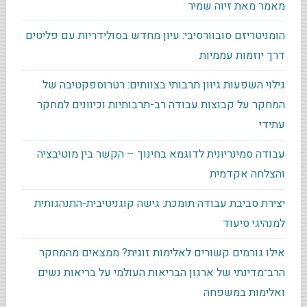
מאמר מאת זיוה שמיר
הומניטריזם סובוורסיבי: עיון מחדש בסולידריות עם פליטים
דרך יוזמות עממיות
גילוי השפעות גיוון תרבותי בצוותים: רטרוספקטיבה של
המחקר על קבוצות עבודה רב-תרבותיות וכיוונים למחקר
עתידי
עבודה סמינריונית לדוגמא בחינוך – הקשר בין מוטיבציה
והצלחה אקדמית
יצירת סביבת עבודה תומכת: גישה קוגניטיבית-התנהגותית
למנהיגי סיעוד
אילו גורמים קשורים לאלימות זוגית? ממצאים מהמחקר
הרב־מדינתי של ארגון הבריאות העולמי על בריאות נשים
ואלימות במשפחה