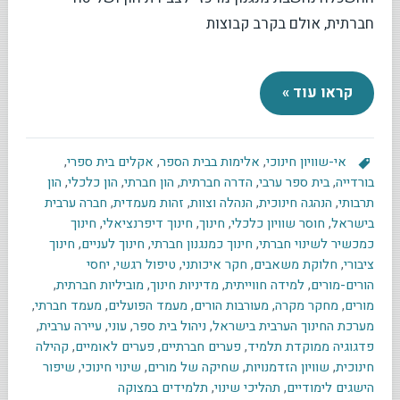
חברתית, אולם בקרב קבוצות
קראו עוד »
אי-שוויון חינוכי
,
אלימות בבית הספר
,
אקלים בית ספרי
,
בורדייה
,
בית ספר ערבי
,
הדרה חברתית
,
הון חברתי
,
הון כלכלי
,
הון
תרבותי
,
הנהגה חינוכית
,
הנהלה וצוות
,
זהות מעמדית
,
חברה ערבית
בישראל
,
חוסר שוויון כלכלי
,
חינוך
,
חינוך דיפרנציאלי
,
חינוך
כמכשיר לשינוי חברתי
,
חינוך כמנגנון חברתי
,
חינוך לעניים
,
חינוך
ציבורי
,
חלוקת משאבים
,
חקר איכותני
,
טיפול רגשי
,
יחסי
הורים-מורים
,
למידה חווייתית
,
מדיניות חינוך
,
מוביליות חברתית
,
מורים
,
מחקר מקרה
,
מעורבות הורים
,
מעמד הפועלים
,
מעמד חברתי
,
מערכת החינוך הערבית בישראל
,
ניהול בית ספר
,
עוני
,
עיירה ערבית
,
פדגוגיה ממוקדת תלמיד
,
פערים חברתיים
,
פערים לאומיים
,
קהילה
חינוכית
,
שוויון הזדמנויות
,
שחיקה של מורים
,
שינוי חינוכי
,
שיפור
הישגים לימודיים
,
תהליכי שינוי
,
תלמידים במצוקה