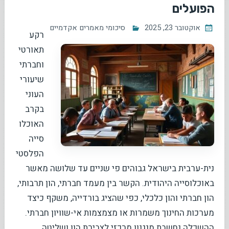
הפועלים
אוקטובר 23, 2025
סיכומי מאמרים אקדמיים
רקע
תאורטי
וחברתי
שיעורי
העוני
בקרב
האוכלו
סייה
הפלסטי
נית-ערבית בישראל גבוהים פי שניים עד שלושה מאשר
באוכלוסייה היהודית. הקשר בין מעמד חברתי, הון תרבותי,
הון חברתי והון כלכלי, כפי שהציג בורדייה, משקף כיצד
מערכות החינוך משמרות או מצמצמות אי-שוויון חברתי.
ההשכלה נחשבת מנגנון מרכזי לצבירת הון ושליטה