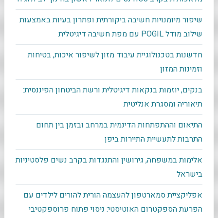
שיפור מיומנויות חשיבה ביקורתית ופתרון בעיות באמצעות
שילוב מודל POGIL עם מפת חשיבה דיגיטלית
חדשנות בטכנולוגיית עיבוד מזון לשיפור איכות, בטיחות
וזמינות המזון
בנקים, יוזמות בנקאות דיגיטלית ורשת הביטחון הפיננסית:
תיאוריה ומסגרת אנליטית
התיאום וההתפתחות הדינמית במרחב ובזמן בין תחום
התרבות לתעשיית התיירות ביפן
אלימות במשפחה, גירושין והתנגדות בקרב נשים פלסטיניות
בישראל
אפליקציית סמארטפון להעצמה הורית להורים לילדים עם
הפרעת הספקטרום האוטיסטי: ניסוי פתוח פרוספקטיבי